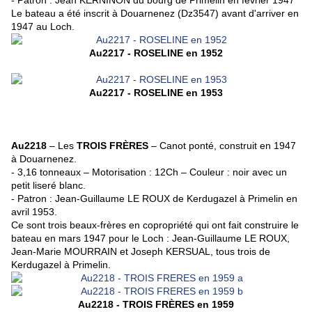
- Patron : Jean KERNINON du bourg de Primelin en février 1947
Le bateau a été inscrit à Douarnenez (Dz3547) avant d'arriver en
1947 au Loch.
Au2217 - ROSELINE en 1952
Au2217 - ROSELINE en 1953
Au2218
– Les
TROIS FRÈRES
– Canot ponté, construit en 1947
à Douarnenez.
- 3,16 tonneaux – Motorisation : 12Ch – Couleur : noir avec un
petit liseré blanc.
- Patron : Jean-Guillaume LE ROUX de Kerdugazel à Primelin en
avril 1953.
Ce sont trois beaux-frères en copropriété qui ont fait construire le
bateau en mars 1947 pour le Loch : Jean-Guillaume LE ROUX,
Jean-Marie MOURRAIN et Joseph KERSUAL, tous trois de
Kerdugazel à Primelin.
Au2218 - TROIS FR
È
RES en 1959