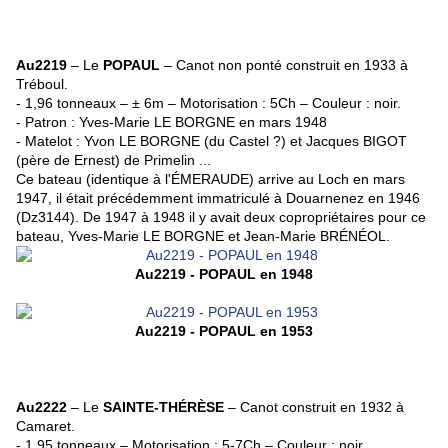
Au2219
– Le
POPAUL
– Canot non ponté construit en 1933 à
Tréboul.
- 1,96 tonneaux – ± 6m – Motorisation : 5Ch – Couleur : noir.
- Patron : Yves-Marie LE BORGNE en mars 1948
- Matelot : Yvon LE BORGNE (du Castel ?) et Jacques BIGOT
(père de Ernest) de Primelin ...
Ce bateau (identique à l'ÉMERAUDE) arrive au Loch en mars
1947, il était précédemment immatriculé à Douarnenez en 1946
(Dz3144). De 1947 à 1948 il y avait deux copropriétaires pour ce
bateau, Yves-Marie LE BORGNE et Jean-Marie BRÉNÉOL.
Au2219 - POPAUL en 1948
Au2219 - POPAUL en 1953
Au2222
– Le
SAINTE-THÉRÈSE
– Canot construit en 1932 à
Camaret.
- 1,95 tonneaux – Motorisation : 5-7Ch – Couleur : noir.