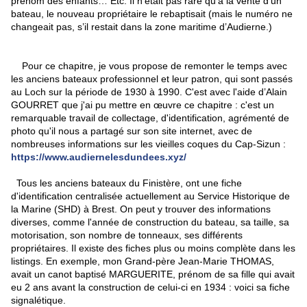
prénom des enfants… Etc. Il n'était pas rare qu'à la vente d'un
bateau, le nouveau propriétaire le rebaptisait (mais le numéro ne
changeait pas, s’il restait dans la zone maritime d’Audierne.)
Pour ce chapitre, je vous propose de remonter le temps avec
les anciens bateaux professionnel et leur patron, qui sont passés
au Loch sur la période de 1930 à 1990. C'est avec l'aide d’Alain
GOURRET que j'ai pu mettre en œuvre ce chapitre : c'est un
remarquable travail de collectage, d'identification, agrémenté de
photo qu'il nous a partagé sur son site internet, avec de
nombreuses informations sur les vieilles coques du Cap-Sizun :
https://www.audiernelesdundees.xyz/
Tous les anciens bateaux du Finistère, ont une fiche
d'identification centralisée actuellement au Service Historique de
la Marine (SHD) à Brest. On peut y trouver des informations
diverses, comme l'année de construction du bateau, sa taille, sa
motorisation, son nombre de tonneaux, ses différents
propriétaires. Il existe des fiches plus ou moins complète dans les
listings. En exemple, mon Grand-père Jean-Marie THOMAS,
avait un canot baptisé MARGUERITE, prénom de sa fille qui avait
eu 2 ans avant la construction de celui-ci en 1934 : voici sa fiche
signalétique.