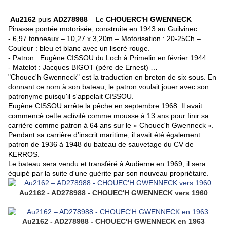
Au2162
puis
AD278988
– Le
CHOUERC'H GWENNECK
–
Pinasse pontée motorisée, construite en 1943 au Guilvinec.
- 6,97 tonneaux – 10,27 x 3,20m – Motorisation : 20-25Ch –
Couleur : bleu et blanc avec un liseré rouge.
- Patron : Eugène CISSOU du Loch à Primelin en février 1944
- Matelot : Jacques BIGOT
(père de Ernest)
…
"Chouec'h Gwenneck" est la traduction en breton de six sous. En
donnant ce nom à son bateau, le patron voulait jouer avec son
patronyme puisqu'il s'appelait CISSOU.
Eugène CISSOU arrête la pêche en septembre 1968. Il avait
commencé cette activité comme mousse à 13 ans pour finir sa
carrière comme patron à 64 ans sur le «
Chouec'h Gwenneck
».
Pendant sa carrière d’inscrit maritime, il avait été également
patron de 1936 à 1948 du bateau de sauvetage du CV de
KERROS.
Le bateau sera vendu et transféré à Audierne en 1969, il sera
équipé par la suite d'une guérite par son nouveau propriétaire.
Au2162 - AD278988 - CHOUEC'H GWENNECK vers 1960
Au2162 - AD278988 - CHOUEC'H GWENNECK en 1963