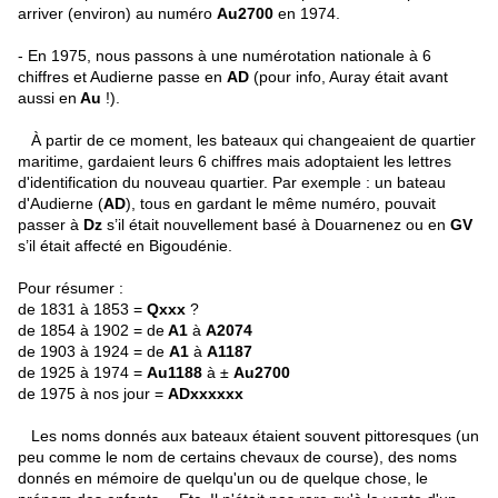
arriver (environ) au numéro
Au2700
en 1974.
- En 1975, nous passons à une numérotation nationale à 6
chiffres et Audierne passe en
AD
(pour info, Auray était avant
aussi en
Au
!).
À partir de ce moment, les bateaux qui changeaient de quartier
maritime, gardaient leurs 6 chiffres mais adoptaient les lettres
d'identification du nouveau quartier. Par exemple : un bateau
d'Audierne (
AD
), tous en gardant le même numéro, pouvait
passer à
Dz
s’il était nouvellement basé à Douarnenez ou en
GV
s’il était affecté en Bigoudénie.
Pour résumer :
de 1831 à 1853 =
Qxxx
?
de 1854 à 1902 = de
A1
à
A2074
de 1903 à 1924 = de
A1
à
A1187
de 1925 à 1974 =
Au1188
à ±
Au2700
de 1975 à nos jour =
ADxxxxxx
Les noms donnés aux bateaux étaient souvent pittoresques (un
peu comme le nom de certains chevaux de course), des noms
donnés en mémoire de quelqu'un ou de quelque chose, le