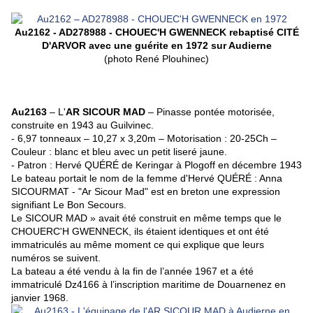
Au2162 - AD278988 - CHOUEC'H GWENNECK rebaptisé CIT
É
D'ARVOR avec une guérite en 1972 sur Audierne
(photo René Plouhinec)
Au2163
– L'
AR SICOUR MAD
– Pinasse pontée motorisée,
construite en 1943 au Guilvinec.
- 6,97 tonneaux – 10,27 x 3,20m – Motorisation : 20-25Ch –
Couleur : blanc et bleu avec un petit liseré jaune.
- Patron : Hervé QUÉRÉ de Keringar à Plogoff en décembre 1943
Le bateau portait le nom de la femme d'Hervé QUÉRÉ : Anna
SICOURMAT - "Ar Sicour Mad" est en breton une expression
signifiant Le Bon Secours.
Le SICOUR MAD » avait été construit en même temps que le
CHOUERC'H GWENNECK, ils étaient identiques et ont été
immatriculés au même moment ce qui explique que leurs
numéros se suivent.
La bateau a été vendu à la fin de l’année 1967 et a été
immatriculé Dz4166 à l’inscription maritime de Douarnenez en
janvier 1968.