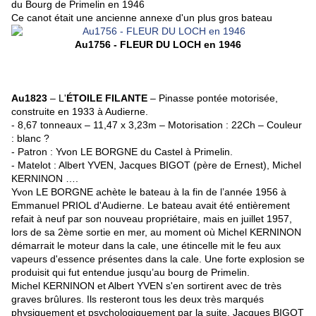
du Bourg de Primelin en 1946
Ce canot était une ancienne annexe d'un plus gros bateau
Au1756 -
FLEUR DU LOCH
en 1946
Au1823
– L'
ÉTOILE FILANTE
– Pinasse pontée motorisée,
construite en 1933 à Audierne.
- 8,67 tonneaux – 11,47 x 3,23m – Motorisation : 22Ch – Couleur
: blanc ?
- Patron : Yvon LE BORGNE du Castel à Primelin.
- Matelot : Albert YVEN, Jacques BIGOT
(père de Ernest)
, Michel
KERNINON ….
Yvon LE BORGNE achète le bateau à la fin de l’année 1956 à
Emmanuel PRIOL d'Audierne. Le bateau avait été entièrement
refait à neuf par son nouveau propriétaire, mais en juillet 1957,
lors de sa 2ème sortie en mer, au moment où Michel KERNINON
démarrait le moteur dans la cale, une étincelle mit le feu aux
vapeurs d'essence présentes dans la cale. Une forte explosion se
produisit qui fut entendue jusqu’au bourg de Primelin.
Michel KERNINON et Albert YVEN s'en sortirent avec de très
graves brûlures. Ils resteront tous les deux très marqués
physiquement et psychologiquement par la suite. Jacques BIGOT