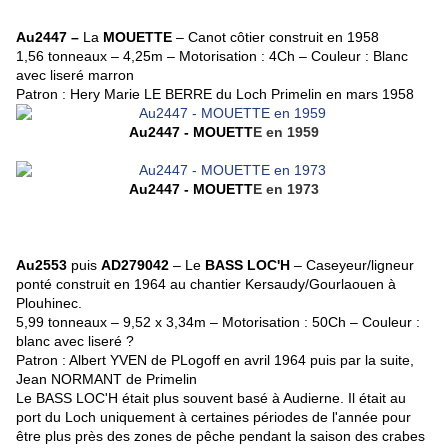
Au2447 –
La
MOUETTE
–
Canot côtier
construit en 1958
1,56 tonneaux – 4,25m – Motorisation : 4Ch – Couleur : Blanc
avec liseré
marron
Patron : Hery Marie LE BERRE du Loch Primelin en mars 1958
Au2447 - MOUETT
E en 1959
Au2447 - MOUETT
E en 1973
Au2553
puis
AD279042
– Le
BASS LOC'H
– Caseyeur/ligneur
ponté construit en 1964 au chantier Kersaudy/Gourlaouen à
Plouhinec.
5,99 tonneaux – 9,52 x 3,34m – Motorisation : 50Ch – Couleur :
blanc avec liseré ?
Patron : Albert YVEN de PLogoff en avril 1964 puis par la suite,
Jean NORMANT de Primelin
Le BASS LOC'H était plus souvent basé à Audierne. Il était au
port du Loch uniquement à certaines périodes de l'année pour
être plus près des zones de pêche pendant la saison des crabes