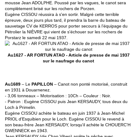
mousse Jean ADOLPHE. Poussé par les vagues, le canot sera
complètement brisé sur les rochers de Porzen.
Eugène CISSOU réussira à s'en sortir. Malgré cette terrible
épreuve, deux jours plus tard, il prendra la barre du bateau de
sauvetage CV de KERROS pour porter secours à l’équipage du
Pétrolier la NIÈVRE qui vient de s'échouer sur les rochers de
Porstarz le samedi 22 mai 1937.
Au1627 - AR FORTUN ATAO - Article de presse de mai 1937
sur le naufrage du canot
Au1689
– Le
PAPILLON
– Canot non ponté motorisé, construit
en 1931 à Douarnenez.
- 3,06 tonneaux – Motorisation : 10Ch – Couleur : Noir.
- Patron : Eugène CISSOU puis Jean KERSAUDY, tous deux du
Loch à Primelin.
Eugène CISSOU achète le bateau en juin 1937 à Jean-Michel
PRIOL d'Esquibien pour le Loch. Eugène CISSOU le revend à
son beau-frère Jean KERSAUDY, lorsqu'il achète le CHOUERC'H
GWENNECK en 1943.
Jean KERSAUDY (dis Chan Vihen) arrête la pêche avec