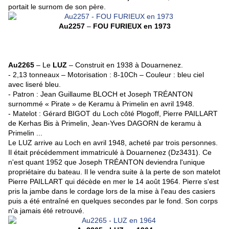
portait le surnom de son père.
Au2257
–
FOU FURIEUX en 1973
Au2265
– Le
LUZ
– Construit en 1938 à Douarnenez.
- 2,13 tonneaux – Motorisation : 8-10Ch – Couleur : bleu ciel
avec liseré bleu.
- Patron : Jean Guillaume BLOCH et Joseph TRÉANTON
surnommé « Pirate » de Keramu à Primelin
en avril 1948
.
- Matelot : Gérard BIGOT du Loch côté Plogoff, Pierre PAILLART
de Kerhas Bis à Primelin, Jean-Yves DAGORN de keramu à
Primelin ...
Le LUZ arrive au Loch en avril 1948, acheté par trois personnes.
Il était précédemment immatriculé à Douarnenez (Dz3431). Ce
n'est quant 1952 que Joseph TRÉANTON deviendra l'unique
propriétaire du bateau. Il le vendra suite à la perte de son matelot
Pierre PAILLART qui décède en mer le 14 août 1964. Pierre s'est
pris la jambe dans le cordage lors de la mise à l'eau des casiers
puis a été entraîné en quelques secondes par le fond. Son corps
n'a jamais été retrouvé.