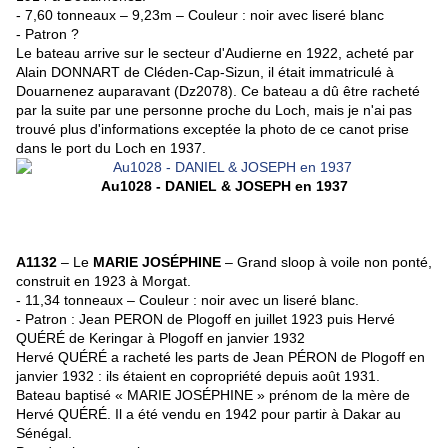
- 7,60 tonneaux – 9,23m – Couleur : noir avec liseré blanc
- Patron ?
Le bateau arrive sur le secteur d'Audierne en 1922, acheté par
Alain DONNART de Cléden-Cap-Sizun, il était immatriculé à
Douarnenez auparavant (Dz2078). Ce bateau a dû être racheté
par la suite par une personne proche du Loch, mais je n'ai pas
trouvé plus d'informations exceptée la photo de ce canot prise
dans le port du Loch en 1937.
Au1028 - DANIEL & JOSEPH en 1937
A1132
– Le
MARIE JOSÉPHINE
– Grand sloop à voile non ponté,
construit en 1923 à Morgat.
- 11,34 tonneaux – Couleur : noir avec un liseré blanc.
- Patron : Jean PERON de Plogoff en juillet 1923 puis Hervé
QUÉRÉ de Keringar à Plogoff en janvier 1932
Hervé QUÉRÉ a racheté les parts de Jean PÉRON de Plogoff en
janvier 1932 : ils étaient en copropriété depuis août 1931.
Bateau baptisé « MARIE JOSÉPHINE » prénom de la mère de
Hervé QUÉRÉ. Il a été vendu en 1942 pour partir à Dakar au
Sénégal.