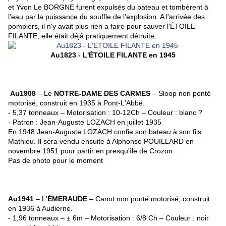
et Yvon Le BORGNE furent expulsés du bateau et tombèrent à
l'eau par la puissance du souffle de l'explosion. A l'arrivée des
pompiers, il n'y avait plus rien a faire pour sauver l'ÉTOILE
FILANTE, elle était déjà pratiquement détruite.
Au1823 - L'ÉTOILE FILANTE en 1945
Au1908
– Le
NOTRE-DAME DES CARMES
– Sloop non ponté
motorisé, construit en 1935 à Pont-L'Abbé.
- 5,37 tonneaux – Motorisation : 10-12Ch – Couleur : blanc ?
- Patron : Jean-Auguste LOZACH en juillet 1935
En 1948 Jean-Auguste LOZACH confie son bateau à son fils
Mathieu. Il sera vendu ensuite à Alphonse POUILLARD en
novembre 1951 pour partir en presqu'île de Crozon.
Pas de photo pour le moment
Au1941
– L'
ÉMERAUDE
– Canot non ponté motorisé, construit
en 1936 à Audierne.
- 1,96 tonneaux – ± 6m – Motorisation : 6/8 Ch – Couleur : noir