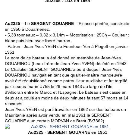
Au2265 - LUZ en 1964
Au2325
– Le
SERGENT GOUARNE
– Pinasse pontée, construite
en 1950 à Douarnenez.
- 5,38 tonneaux – 9,32 x 3,14m – Motorisation : 25Ch – Couleur :
blanc puis bleu avec liseré marron.
- Patron : Jean-Yves YVEN de Feunteun Yen à Plogoff en janvier
1951
Le nom de ce bateau a été donné en mémoire de Jean-Yves
DOUARINOU (beau-frère de Jean-Yves YVEN) décédé en 1943.
Le Chalutier SERGENT GOUARNE à bord duquel, Jean-Yves
DOUARINOU navigait en tant que quartier-maître manoeuvre
avait été réquisitionné comme patrouilleur auxiliaire et fut torpillé
par le sous-marin U755 le 26 mars 1943 au large de l’île
d'Alboran entre le Maroc et l’Espagne. Le bateau s'est cassé en
deux et a coulé en moins de deux minutes faisant 57 morts et 14
rescapés.
Jean-Yves YVEN est parti travailler en 1962 sur des bateaux en
Mauritanie après avoir vendu en mai 1961 le SERGENT
GOUARNE à un certain MORVAN de Brest (Br7362)
Au2325 - SERGENT GOUARNE en 1951