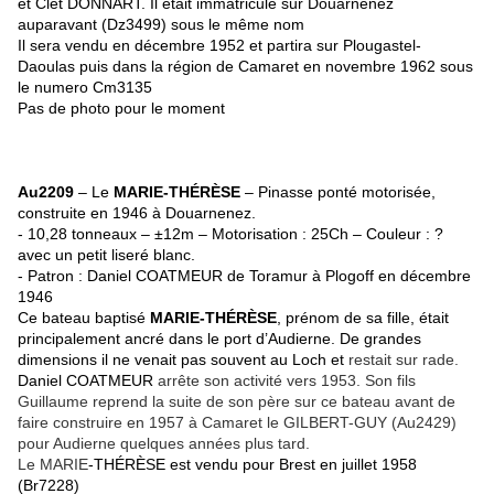
et Clet DONNART. Il était immatriculé sur Douarnenez
auparavant (Dz3499) sous le même nom
Il sera vendu en décembre 1952 et partira sur Plougastel-
Daoulas puis dans la région de Camaret en novembre 1962 sous
le numero Cm3135
Pas de photo pour le moment
Au2209
– Le
MARIE-THÉRÈSE
– Pinasse ponté motorisée,
construite en 1946 à Douarnenez.
- 10,28 tonneaux – ±12m – Motorisation : 25Ch – Couleur : ?
avec un petit liseré blanc.
- Patron : Daniel COATMEUR de Toramur à Plogoff en décembre
1946
Ce bateau
baptisé
MARIE-THÉRÈSE
, prénom de sa fille,
était
principalement ancré dans le port d’Audierne. De grandes
dimensions il ne venait pas souvent au Loch et
restait sur rade.
Daniel COATMEUR
arrête son activité vers 1953. Son fils
Guillaume reprend la suite de son père sur ce bateau avant de
faire construire en 1957 à Camaret le GILBERT-GUY (Au2429)
pour Audierne quelques années plus tard.
Le MARIE
-THÉRÈSE est vendu pour Brest en juillet 1958
(Br7228)