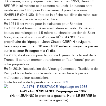
d'Audierne, mais quelques mois plus tard en 1950, Henri LE
BERRE le lui rachète et le ramène au Loch. Le bateau sera
vendu en juin 1966 pour Douarnenez, il prendra le nom
ISABELLE (Dz4135). Il fera de la pêche aux filets de raies, aux
araignées et parfois le sprat en hiver.
En 1971 il est vendu pour la plaisance pour Bénodet
En 1990 il est transformé en vrai bateau en voile : l'arrière du
bateau est rallongé de 1.5 mètre au chantier Lercler de Saint-
Malo, il reprend son nom d'origine
RÉSISTANCE.
Son
propriétaire de l'époque : Jean-Claude CREPIN naviguera
beaucoup avec durant 10 ans (1000 milles en moyenne par an
sur le secteur Bretagne m'a t'il dit)
.
En 2002, il est vendu pour le port de Hyères dans le sud de la
France. Il sera un moment transformé en "bar flotant" par un
riche propriétaire.
En fin 2019, l'association des Vieux gréements et Traditions de
Paimpol le rachète pour le restaurer et en faire la pièces
maîtresse de leur association.
Toute les infos de l'opération en cours :
ICI
Au2174 - RÉSISTANCE l'équipage en 1962
(Henri JEANNIC le premier à gauche, Henri LE BERRE le
deuxième à gauche)