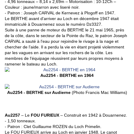
- 4,96 tonneaux – 8,14 x 2,69m – Motorisation : 10-12Ch –
Couleur : jaune/marron avec liseré noir.
- Patron : Joseph CARVAL de Kernevez à Plogoff en 1947.
Le BERTHE avant d'arriver au Loch en décembre 1947 était
immatriculé à Douarnenez sous le numéro Dz3327.
Suite à une panne de moteur du BERTHE le 21 mai 1965, près
de la côte, dans le secteur de la Pointe du Raz, le patron Joseph
CARVAL a sauté à l'eau pour rejoindre le rivage à la nage et
chercher de l'aide. Il a perdu la vie en étant projeté violemment
par les vagues en arrivant sur les rochers de la côte. Les
membres de l'équipage réussirent par leurs propres moyens à
ramener le bateau au Loch.
Au2254 - BERTHE en 1964
Au2254 - BERTHE sur Audierne
(Photo Francis Mac Williams)
Au2257
– Le
FOU FURIEUX
– Construit en 1942 à Douarnenez.
- 1,50 tonneaux.
- Patron : Clet Guillaume ROZEN du Loch Primelin.
Le FOU FURIEUX arrive au Loch en janvier 1948,
Le canot