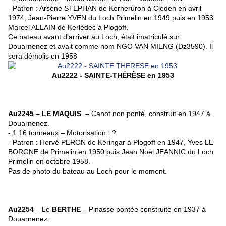
- Patron : Arsène STEPHAN de Kerheruron à Cleden en avril
1974, Jean-Pierre YVEN du Loch Primelin en 1949 puis en 1953
Marcel ALLAIN de Kerlédec à Plogoff.
Ce bateau avant d'arriver au Loch, était imatriculé sur
Douarnenez et avait comme nom NGO VAN MIENG (Dz3590). Il
sera démolis en 1958
Au2222 - SAINTE-
THÉRÈSE
en 1953
Au2245
–
LE MAQUIS
–
Canot non ponté, construit en 1947 à
Douarnenez.
- 1.16 tonneaux
–
Motorisation : ?
- Patron
: Hervé PERON de Kéringar à Plogoff en 1947, Yves LE
BORGNE de Primelin en 1950 puis Jean Noël JEANNIC du Loch
Primelin en octobre 1958.
Pas de photo du bateau au Loch pour le moment.
Au2254
– Le
BERTHE
– Pinasse pontée construite en 1937 à
Douarnenez.